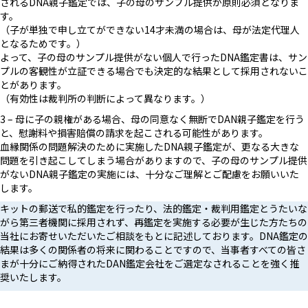
されるDNA親子鑑定では、子の母のサンプル提供が原則必須となりま
す。
（子が単独で申し立てができない14才未満の場合は、母が法定代理人
となるためです。）
よって、子の母のサンプル提供がない個人で行ったDNA鑑定書は、サン
プルの客観性が立証できる場合でも決定的な結果として採用されないこ
とがあります。
（有効性は裁判所の判断によって異なります。）
3 – 母に子の親権がある場合、母の同意なく無断でDAN親子鑑定を行う
と、慰謝料や損害賠償の請求を起こされる可能性があります。
血縁関係の問題解決のために実施したDNA親子鑑定が、更なる大きな
問題を引き起こしてしまう場合がありますので、子の母のサンプル提供
がないDNA親子鑑定の実施には、十分なご理解とご配慮をお願いいた
します。
キットの郵送で私的鑑定を行ったり、法的鑑定・裁判用鑑定とうたいな
がら第三者機関に採用されず、再鑑定を実施する必要が生じた方たちの
当社にお寄せいただいたご相談をもとに記述しております。DNA鑑定の
結果は多くの関係者の将来に関わることですので、当事者すべての皆さ
まが十分にご納得されたDAN鑑定会社をご選定なされることを強く推
奨いたします。