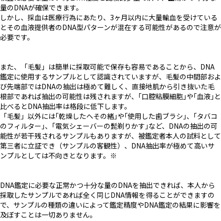
量のDNAが確保できます。
しかし、採血は医療行為にあたり、3ヶ月以内に大量輸血を受けている
とその血液提供者のDNA型パターンが混在する可能性があるので注意が
必要です。
また、「毛髪」は簡単に採取可能で保存も容易であることから、DNA
鑑定に使用するサンプルとして認識されていますが、毛髪の中間部およ
び先端部ではDNAの抽出は極めて難しく、直接地肌から引き抜いた毛
根部であれば抽出の可能性は残されますが、｢口腔粘膜細胞｣や｢血液｣と
比べるとDNA抽出率は格段に低下します。
「毛髪」以外には｢乾燥したへその緒｣や｢使用した歯ブラシ｣、｢タバコ
のフィルター｣、｢電気シェーバーの髭剃りかす｣など、DNAの抽出の可
能性が若干残されるサンプルもありますが、被鑑定者本人の試料として
第三者に立証でき（サンプルの客観性）、DNA抽出率が極めて高いサ
ンプルとしては不向きとなります。※
DNA鑑定に必要な正常かつ十分な量のDNAを抽出できれば、本人から
採取したサンプルであれば全く同じDNA情報を得ることができますの
で、サンプルの種類の違いによって鑑定精度やDNA鑑定の結果に影響を
及ぼすことは一切ありません。