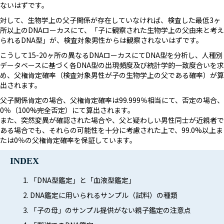
ないはずです。
対して、生物学上の父子関係が存在していなければ、検査した最低3ヶ
所以上のDNAローカスにて、「子に観察された生物学上の父由来と考え
られるDNA型」が、検査対象男性からは観察されないはずです。
こうして15-20ヶ所の異なるDNAローカスにてDNA型を分析し、人種別
データベースに基づく各DNA型の出現頻度及び統計学的一致度合いを求
め、父権肯定確率（検査対象男性が子の生物学上の父である確率）が算
出されます。
父子関係肯定の場合、父権肯定確率は99.999％相当にて、否定の場合、
0％（100%完全否定）にて算出されます。
また、突然変異が確認された場合や、父と疑わしい男性同士が近親者で
ある場合でも、それらの可能性を十分に考慮された上で、99.0%以上ま
たは0％の父権肯定確率を保証しています。
INDEX
「DNA型鑑定」と「血液型鑑定」
DNA鑑定に用いられるサンプル（試料）の種類
「子の母
」
のサンプル提供がない親子鑑定の注意点