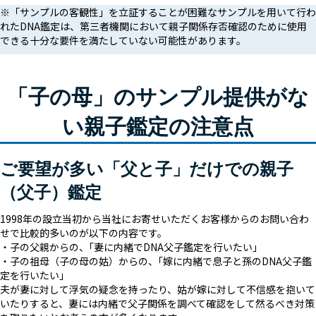
※「サンプルの客観性」を立証することが困難なサンプルを用いて行わ
れたDNA鑑定は、第三者機関において親子関係存否確認のために使用
できる十分な要件を満たしていない可能性があります。
「子の母」のサンプル提供がな
い親子鑑定の注意点
ご要望が多い「父と子」だけでの親子
（父子）鑑定
1998年の設立当初から当社にお寄せいただくお客様からのお問い合わ
せで比較的多いのが以下の内容です。
・子の父親からの、｢妻に内緒でDNA父子鑑定を行いたい｣
・子の祖母（子の母の姑）からの、｢嫁に内緒で息子と孫のDNA父子鑑
定を行いたい｣
夫が妻に対して浮気の疑念を持ったり、姑が嫁に対して不信感を抱いて
いたりすると、妻には内緒で父子関係を調べて確認をして然るべき対策