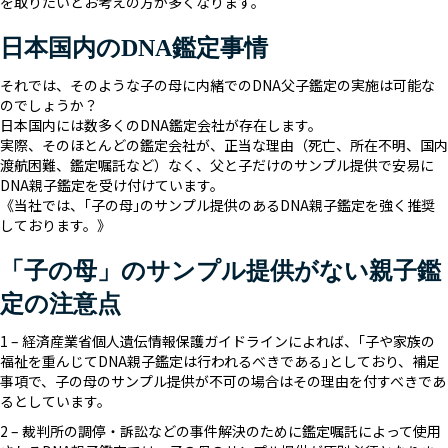
を取りたいとお考えの方が多くなります。
日本国内のDNA鑑定事情
それでは、そのような子の母に内緒でのDNA父子鑑定の実施は可能な
のでしょうか？
日本国内には数多くのDNA鑑定会社が存在します。
実際、そのほとんどの鑑定会社が、正当な理由（死亡、所在不明、国内
渡航困難、鑑定嘱託など）なく、父と子だけのサンプル提供で安易に
DNA親子鑑定を受け付けています。
《当社では、｢子の母｣のサンプル提供のあるDNA親子鑑定を強く推奨
しております。》
「子の母」のサンプル提供がない親子鑑
定の注意点
1 – 経済産業省個人遺伝情報保護ガイドラインによれば、｢子や家族の
福祉を重んじてDNA親子鑑定は行われるべきである｣としており、補足
事項で、子の母のサンプル提供が不可の場合はその理由を付すべきであ
るとしています。
2 – 裁判所の調停・訴訟などの事件解決のために鑑定嘱託によって使用