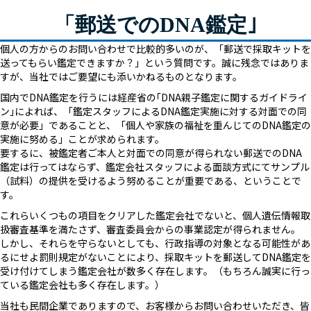
「郵送でのDNA鑑定｣
個人の方からのお問い合わせで比較的多いのが、「郵送で採取キットを
送ってもらい鑑定できますか？」という質問です。誠に残念ではありま
すが、当社ではご要望にも添いかねるものとなります。
国内でDNA鑑定を行うには経産省の｢DNA親子鑑定に関するガイドライ
ン｣によれば、「鑑定スタッフによるDNA鑑定実施に対する対面での同
意が必要」であることと、「個人や家族の福祉を重んじてのDNA鑑定の
実施に努める」ことが求められます。
要するに、被鑑定者ご本人と対面での同意が得られない郵送でのDNA
鑑定は行ってはならず、鑑定会社スタッフによる面談方式にてサンプル
（試料）の提供を受けるよう努めることが重要である、ということで
す。
これらいくつもの項目をクリアした鑑定会社でないと、個人遺伝情報取
扱審査基準を満たさず、審査委員会からの事業認定が得られません。
しかし、それらを守らないとしても、行政指導の対象となる可能性があ
るにせよ罰則規定がないことにより、採取キットを郵送してDNA鑑定を
受け付けてしまう鑑定会社が数多く存在します。（もちろん誠実に行っ
ている鑑定会社も多く存在します。）
当社も民間企業でありますので、お客様からお問い合わせいただき、皆