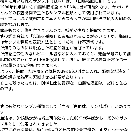
検査に用いられるサンプル（試料）は、「口腔粘膜細胞」です。
1990年代半ばから口腔粘膜細胞でのDNA抽出が可能となり、今ではほ
とんどの検査機関で主たるサンプル種類として使用されています。
当社では、必ず被鑑定者ご本人からスタッフが専用綿棒で頬の内側の粘
膜を採取します。
痛みもなく、傷も付きませんので、抵抗が少なく採取できます。
他の鑑定会社で「だ液を採取」と表現されることが多いですが、厳密に
はサンプル種類の表記方法として「だ液」は不適切です。
だ液そのものには脱落した細胞と雑菌が混ざっています。
だ液を通気性のないビニール袋などに入れておくと、雑菌が繁殖して細
胞内の核に存在するDNAを破壊してしまい、鑑定に必要な正常かつ十
分な量のDNAが抽出できません。
よって、採取した綿棒を通気性のある紙の封筒に入れ、邪魔なだ液を自
然乾燥させ雑菌を死滅させる必要があります。
そこに残ったものは、DNA抽出に最適な「口腔粘膜細胞」だけとなる
のです。
他に有効なサンプル種類として「血液（白血球、リンパ球）」がありま
す。
血液は、DNA鑑定が技術上可能となった80年代半ばから一般的なサン
プルとして使用されてきました。
検査に必要な量は、約１ml程度と比較的少量で済み、正常かつ十分な