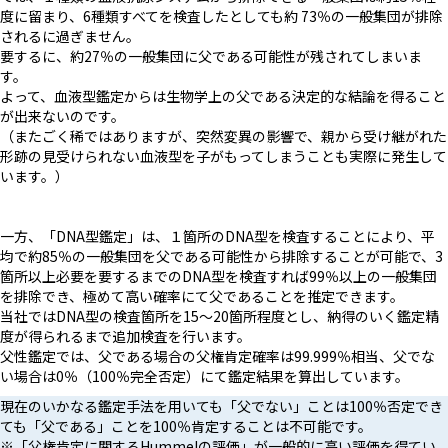
度に留まり、6種類すべてを検査したとしても約 73％の一般集団が排除
されるに過ぎません。
要するに、約27％の一般集団に父である可能性が残されてしまいま
す。
よって、血液型鑑定からは生物学上の父である決定的な結論を得ること
が出来ないのです。
（またごく稀ではありますが、突然変異の影響で、親から受け継がれた
形跡の見受けられない血液型を子がもってしまうことも実際に発生して
います。）
一方、「DNA型鑑定」は、１箇所のDNA型を検査することにより、平
均で約85％の一般集団を父である可能性から排除することが可能で、3
箇所以上必要を要するまでのDNA型を検査すれば99％以上の一般集団
を排除でき、極めて高い確率にて父であることを推定できます。
当社ではDNA型の検査箇所を15〜20箇所程度とし、納得のいく鑑定精
度が得られるまで追加検査を行います。
父性鑑定では、父である場合の父権肯定確率は99.999％相当、父でな
い場合は0％（100％完全否定）にて鑑定結果を算出しています。
現在のいかなる鑑定手法を用いても「父でない」ことは100％否定でき
ても「父である」ことを100％肯定することは不可能です。
※「父権肯定に関するHummelの評価」が一般的に高い評価を得てい