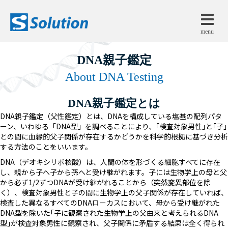
menu
DNA親子鑑定
About DNA Testing
DNA親子鑑定とは
DNA親子鑑定（父性鑑定）とは、DNAを構成している塩基の配列パタ
ーン、いわゆる「DNA型」を調べることにより、｢検査対象男性｣と｢子｣
との間に血縁的父子関係が存在するかどうかを科学的根拠に基づき分析
する方法のことをいいます。
DNA（デオキシリボ核酸）は、人間の体を形づくる細胞すべてに存在
し、親から子へ子から孫へと受け継がれます。子には生物学上の母と父
から必ず1/2ずつDNAが受け継がれることから（突然変異部位を除
く）、検査対象男性と子の間に生物学上の父子関係が存在していれば、
検査した異なるすべてのDNAローカスにおいて、母から受け継がれた
DNA型を除いた｢子に観察された生物学上の父由来と考えられるDNA
型｣が検査対象男性に観察され、父子関係に矛盾する結果は全く得られ