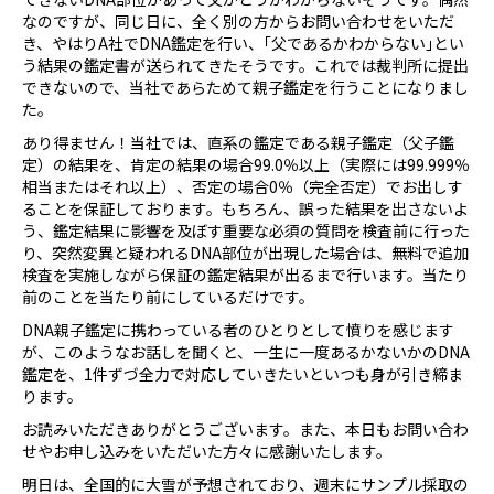
なのですが、同じ日に、全く別の方からお問い合わせをいただ
き、やはりA社でDNA鑑定を行い、｢父であるかわからない｣とい
う結果の鑑定書が送られてきたそうです。これでは裁判所に提出
できないので、当社であらためて親子鑑定を行うことになりまし
た。
あり得ません！当社では、直系の鑑定である親子鑑定（父子鑑
定）の結果を、肯定の結果の場合99.0％以上（実際には99.999％
相当またはそれ以上）、否定の場合0％（完全否定）でお出しす
ることを保証しております。もちろん、誤った結果を出さないよ
う、鑑定結果に影響を及ぼす重要な必須の質問を検査前に行った
り、突然変異と疑われるDNA部位が出現した場合は、無料で追加
検査を実施しながら保証の鑑定結果が出るまで行います。当たり
前のことを当たり前にしているだけです。
DNA親子鑑定に携わっている者のひとりとして憤りを感じます
が、このようなお話しを聞くと、一生に一度あるかないかのDNA
鑑定を、1件ずづ全力で対応していきたいといつも身が引き締ま
ります。
お読みいただきありがとうございます。また、本日もお問い合わ
せやお申し込みをいただいた方々に感謝いたします。
明日は、全国的に大雪が予想されており、週末にサンプル採取の